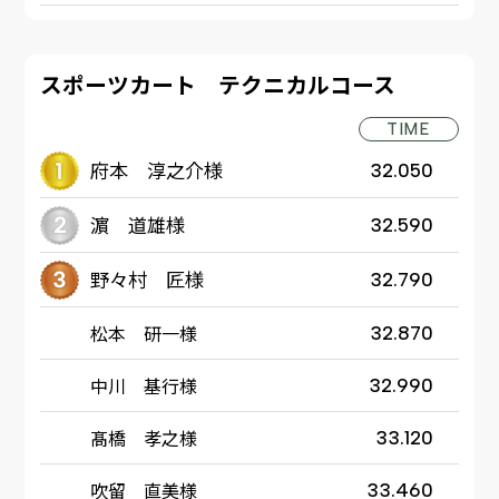
スポーツカート テクニカルコース
TIME
府本 淳之介様
32.050
濵 道雄様
32.590
野々村 匠様
32.790
松本 研一様
32.870
中川 基行様
32.990
髙橋 孝之様
33.120
吹留 直美様
33.460