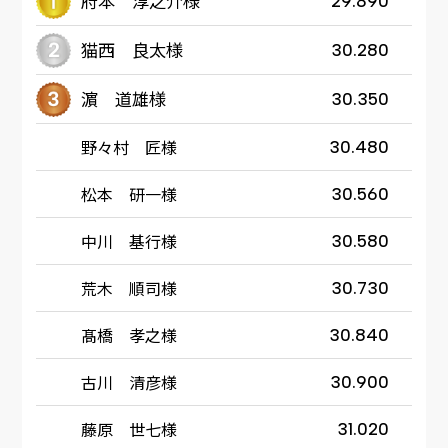
府本 淳之介様
29.890
猫西 良太様
30.280
濵 道雄様
30.350
野々村 匠様
30.480
松本 研一様
30.560
中川 基行様
30.580
荒木 順司様
30.730
髙橋 孝之様
30.840
古川 清彦様
30.900
藤原 世七様
31.020