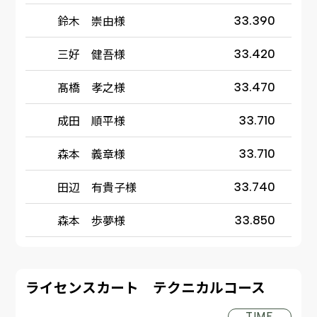
鈴木 崇由様
33.390
三好 健吾様
33.420
髙橋 孝之様
33.470
成田 順平様
33.710
森本 義章様
33.710
田辺 有貴子様
33.740
森本 歩夢様
33.850
ライセンスカート テクニカルコース
TIME