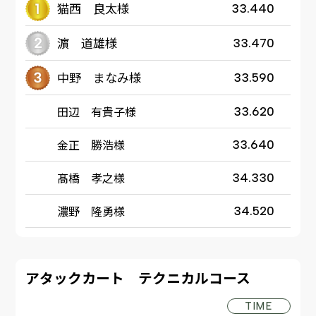
猫西 良太様
33.440
濵 道雄様
33.470
中野 まなみ様
33.590
田辺 有貴子様
33.620
金正 勝浩様
33.640
髙橋 孝之様
34.330
濃野 隆勇様
34.520
アタックカート テクニカルコース
TIME