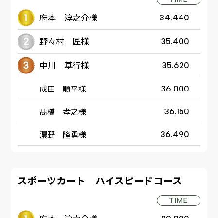
府本 淳之介様
34.440
野々村 匠様
35.400
中川 基行様
35.620
成田 順平様
36.000
髙橋 孝之様
36.150
濃野 隆勇様
36.490
スポーツカート ハイスピードコース
TIME