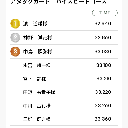
アタックカート ハイスピードコース
TIME
濵 道雄様
32.840
神野 洋吏様
32.860
中島 照弘様
33.030
水冨 雄一様
33.180
宮下 諒様
33.210
田辺 有貴子様
33.220
中川 基行様
33.260
三好 健吾様
33.360