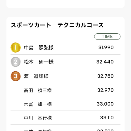
スポーツカート テクニカルコース
TIME
中島 照弘様
31.990
松本 研一様
32.440
濵 道雄様
32.780
髙田 禎三様
32.970
水冨 雄一様
33.000
中川 基行様
33.110