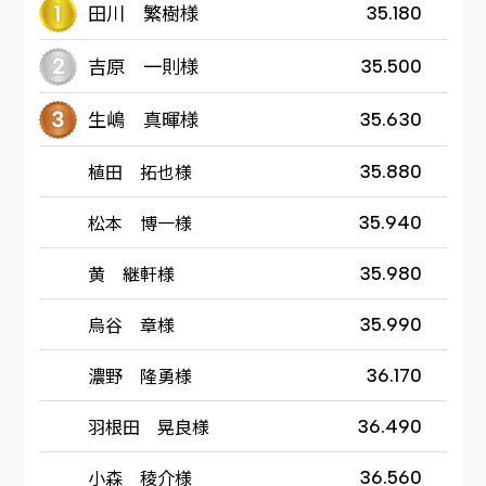
田川 繁樹様
35.180
吉原 一則様
35.500
生嶋 真暉様
35.630
植田 拓也様
35.880
松本 博一様
35.940
黄 継軒様
35.980
烏谷 章様
35.990
濃野 隆勇様
36.170
羽根田 晃良様
36.490
小森 稜介様
36.560