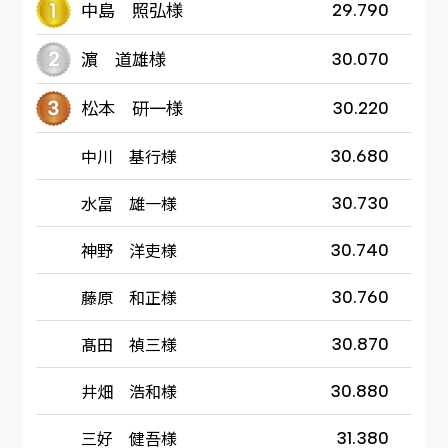
中島 照弘様
29.790
濵 道雄様
30.070
松本 研一様
30.220
中川 基行様
30.680
水冨 雄一様
30.730
神野 洋吏様
30.740
藤原 和正様
30.760
髙田 禎三様
30.870
井畑 浩和様
30.880
三好 健吾様
31.380