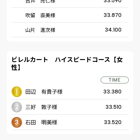
吉井 亮仁様
33.590
吹留 直美様
33.870
山片 進次様
34.100
ビレルカート ハイスピードコース【女
性】
TIME
田辺 有貴子様
33.380
三好 敦子様
33.510
石田 明美様
33.520