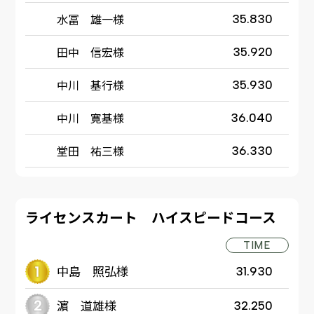
水冨 雄一様
35.830
田中 信宏様
35.920
中川 基行様
35.930
中川 寛基様
36.040
堂田 祐三様
36.330
ライセンスカート ハイスピードコース
TIME
中島 照弘様
31.930
濵 道雄様
32.250