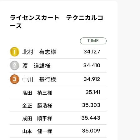
ライセンスカート テクニカルコ
ース
TIME
北村 有志様
34.127
濵 道雄様
34.410
中川 基行様
34.912
髙田 禎三様
35.141
金正 勝浩様
35.303
成田 順平様
35.443
山本 健一様
36.009