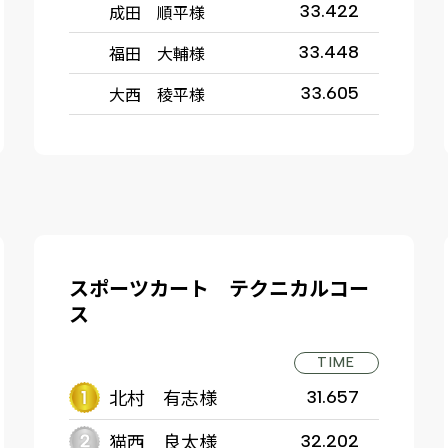
成田 順平様
33.422
福田 大輔様
33.448
大西 稜平様
33.605
スポーツカート テクニカルコー
ス
TIME
北村 有志様
31.657
猫西 良太様
32.202