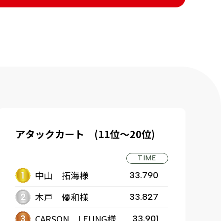
アタックカート (11位～20位)
TIME
中山 拓海様
33.790
木戸 優和様
33.827
CARSON LEUNG様
33.901