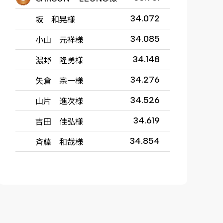
坂 和晃様
34.072
小山 元祥様
34.085
濃野 隆勇様
34.148
矢倉 宗一様
34.276
山片 進次様
34.526
吉田 佳弘様
34.619
斉藤 和哉様
34.854