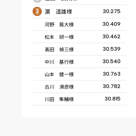
濵 道雄様
30.275
河野 晃大様
30.409
松本 研一様
30.462
髙田 禎三様
30.539
中川 基行様
30.540
山本 健一様
30.763
古川 清彦様
30.782
川田 隼輔様
30.815