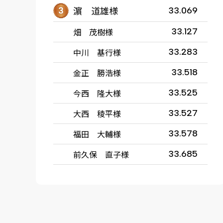
濵 道雄様
33.069
畑 茂樹様
33.127
中川 基行様
33.283
金正 勝浩様
33.518
今西 隆大様
33.525
大西 稜平様
33.527
福田 大輔様
33.578
前久保 直子様
33.685