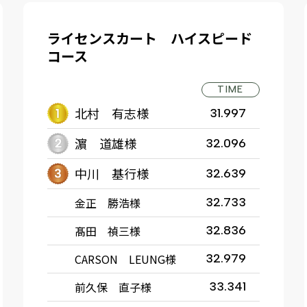
ライセンスカート ハイスピード
コース
TIME
北村 有志様
31.997
濵 道雄様
32.096
中川 基行様
32.639
金正 勝浩様
32.733
髙田 禎三様
32.836
CARSON LEUNG様
32.979
前久保 直子様
33.341