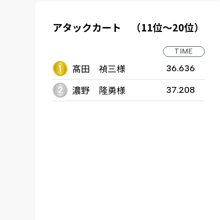
アタックカート （11位～20位）
TIME
髙田 禎三様
36.636
濃野 隆勇様
37.208