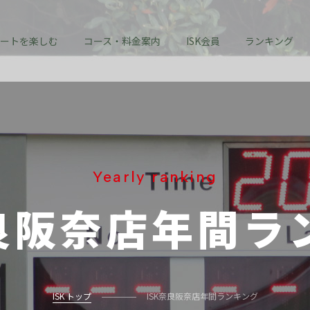
ートを楽しむ
コース・料金案内
ISK会員
ランキング
Yearly ranking
良阪奈店
年間ラ
ISK トップ
ISK奈良阪奈店年間ランキング