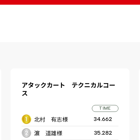
アタックカート テクニカルコー
ス
TIME
北村 有志様
34.662
濵 道雄様
35.282