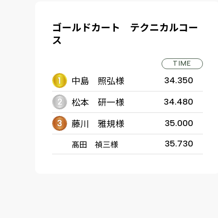
ゴールドカート テクニカルコー
ス
TIME
中島 照弘様
34.350
松本 研一様
34.480
藤川 雅規様
35.000
髙田 禎三様
35.730