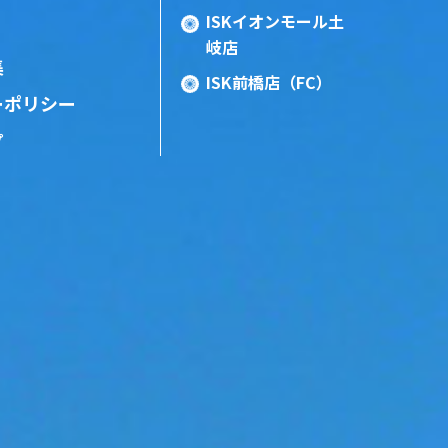
ISKイオンモール土
岐店
集
ISK前橋店（FC）
ーポリシー
プ