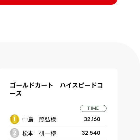
ゴールドカート ハイスピードコ
ース
TIME
中島 照弘様
32.160
松本 研一様
32.540