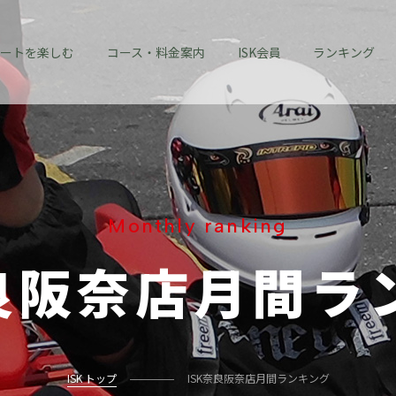
ートを楽しむ
コース・料金案内
ISK会員
ランキング
Monthly ranking
良阪奈店
月間ラ
ISK トップ
ISK奈良阪奈店月間ランキング