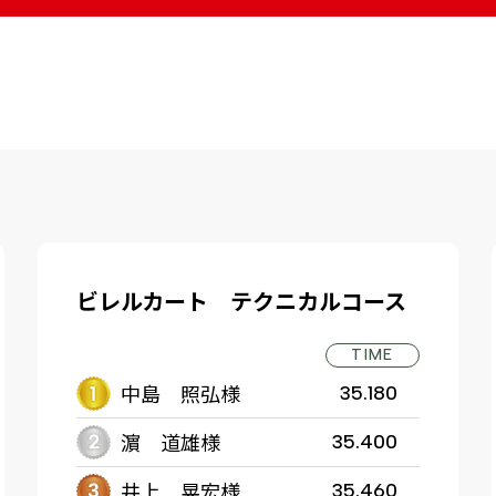
ビレルカート テクニカルコース
TIME
中島 照弘様
35.180
濵 道雄様
35.400
井上 晃宏様
35.460