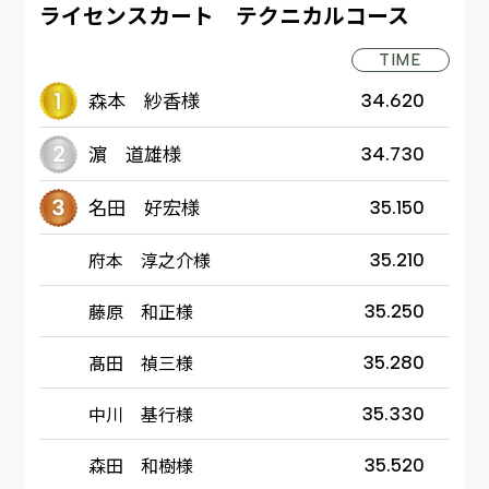
ライセンスカート テクニカルコース
TIME
森本 紗香様
34.620
濵 道雄様
34.730
名田 好宏様
35.150
府本 淳之介様
35.210
藤原 和正様
35.250
髙田 禎三様
35.280
中川 基行様
35.330
森田 和樹様
35.520