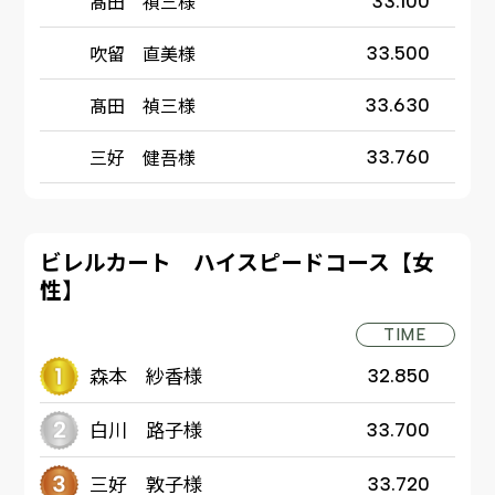
髙田 禎三様
33.100
吹留 直美様
33.500
髙田 禎三様
33.630
三好 健吾様
33.760
ビレルカート ハイスピードコース【女
性】
TIME
森本 紗香様
32.850
白川 路子様
33.700
三好 敦子様
33.720