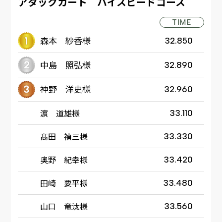
アタックカート ハイスピードコース
TIME
森本 紗香様
32.850
中島 照弘様
32.890
神野 洋史様
32.960
濵 道雄様
33.110
髙田 禎三様
33.330
奥野 紀幸様
33.420
田崎 要平様
33.480
山口 竜汰様
33.560