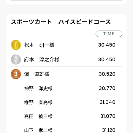
スポーツカート ハイスピードコース
TIME
松本 研一様
30.450
府本 淳之介様
30.450
濵 道雄様
30.520
神野 洋史様
30.770
椎野 直高様
31.040
髙田 禎三様
31.070
山下 孝二様
31.120