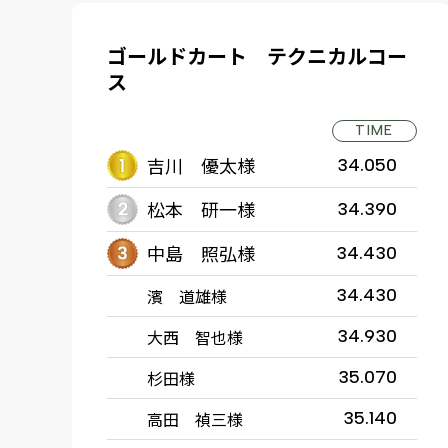
ゴールドカート テクニカルコー
ス
TIME
吉川 優太様
34.050
松本 研一様
34.390
中島 照弘様
34.430
濱 道雄様
34.430
大西 智也様
34.930
杉田様
35.070
高田 禎三様
35.140