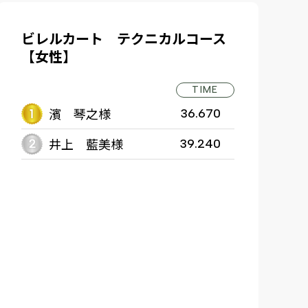
ビレルカート テクニカルコース
【女性】
TIME
濱 琴之様
36.670
井上 藍美様
39.240