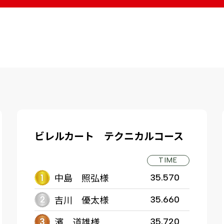
ビレルカート テクニカルコース
TIME
中島 照弘様
35.570
吉川 優太様
35.660
濱 道雄様
35.720