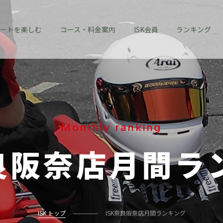
ートを楽しむ
コース・料金案内
ISK会員
ランキング
Monthly ranking
良阪奈店
月間ラ
ISK トップ
ISK奈良阪奈店月間ランキング