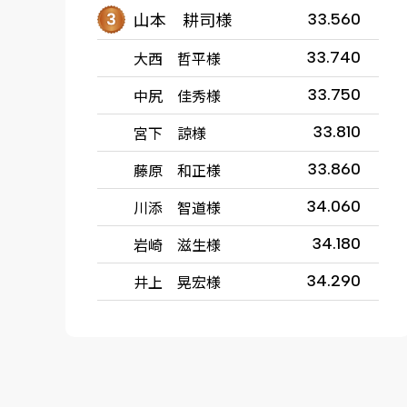
山本 耕司様
33.560
大西 哲平様
33.740
中尻 佳秀様
33.750
宮下 諒様
33.810
藤原 和正様
33.860
川添 智道様
34.060
岩崎 滋生様
34.180
井上 晃宏様
34.290