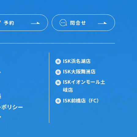
予約
問合せ
ISK浜名湖店
ISK大阪舞洲店
ン
ISKイオンモール土
岐店
集
ISK前橋店（FC）
ーポリシー
プ