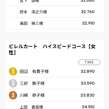
宮下 諒様
32.680
府本 淳之介様
32.760
髙田 禎三様
32.910
ビレルカート ハイスピードコース【女
性】
TIME
田辺 有貴子様
32.890
三好 敦子様
33.590
川﨑 恭子様
33.830
上田 香菜様
34.510