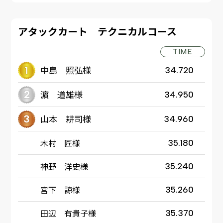
アタックカート テクニカルコース
TIME
中島 照弘様
34.720
濵 道雄様
34.950
山本 耕司様
34.960
木村 匠様
35.180
神野 洋史様
35.240
宮下 諒様
35.260
田辺 有貴子様
35.370