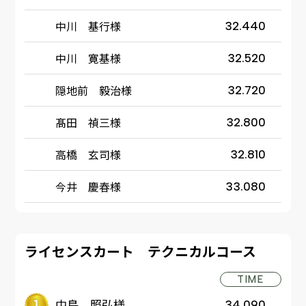
中川 基行様
32.440
中川 寛基様
32.520
隠地前 毅治様
32.720
髙田 禎三様
32.800
高橋 玄司様
32.810
今井 慶春様
33.080
ライセンスカート テクニカルコース
TIME
中島 照弘様
34.090