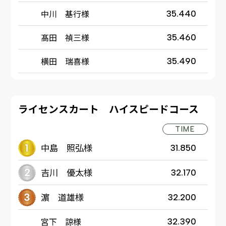
中川 基行様
35.440
髙田 禎三様
35.460
横田 瑞喜様
35.490
ライセンスカート ハイスピードコース
TIME
中島 照弘様
31.850
吉川 優太様
32.170
濵 道雄様
32.200
宮下 諒様
32.390