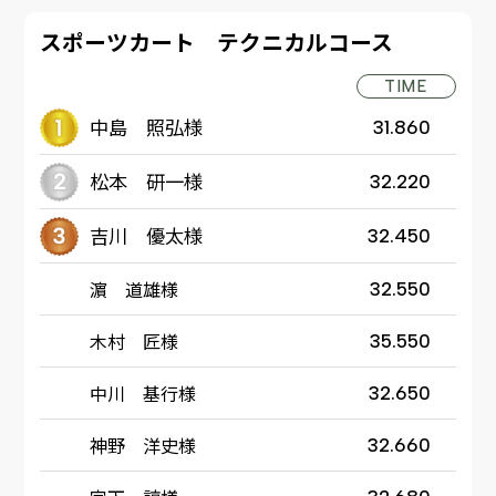
スポーツカート テクニカルコース
TIME
中島 照弘様
31.860
松本 研一様
32.220
吉川 優太様
32.450
濵 道雄様
32.550
木村 匠様
35.550
中川 基行様
32.650
神野 洋史様
32.660