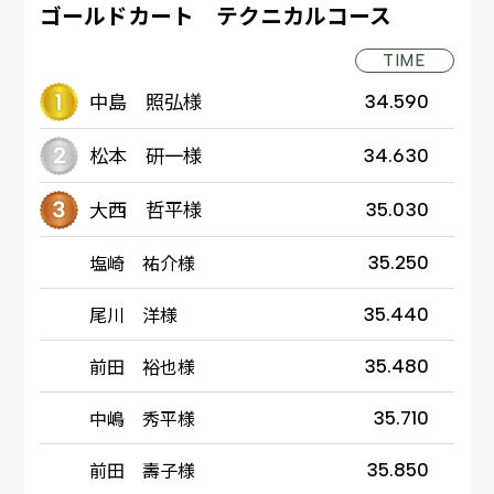
ゴールドカート テクニカルコース
TIME
中島 照弘様
34.590
松本 研一様
34.630
大西 哲平様
35.030
塩崎 祐介様
35.250
尾川 洋様
35.440
前田 裕也様
35.480
中嶋 秀平様
35.710
前田 壽子様
35.850