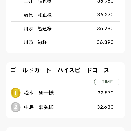
三好 順也様
35.950
藤原 和正様
36.270
川添 智道様
36.290
川添 巌様
36.390
ゴールドカート ハイスピードコース
TIME
松本 研一様
32.570
中島 照弘様
32.630