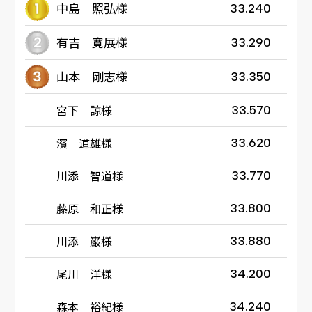
中島 照弘様
33.240
有吉 寛展様
33.290
山本 剛志様
33.350
宮下 諒様
33.570
濱 道雄様
33.620
川添 智道様
33.770
藤原 和正様
33.800
川添 巌様
33.880
尾川 洋様
34.200
森本 裕紀様
34.240