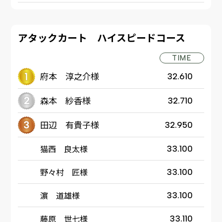
アタックカート ハイスピードコース
TIME
府本 淳之介様
32.610
森本 紗香様
32.710
田辺 有貴子様
32.950
猫西 良太様
33.100
野々村 匠様
33.100
濵 道雄様
33.100
藤原 世七様
33.110