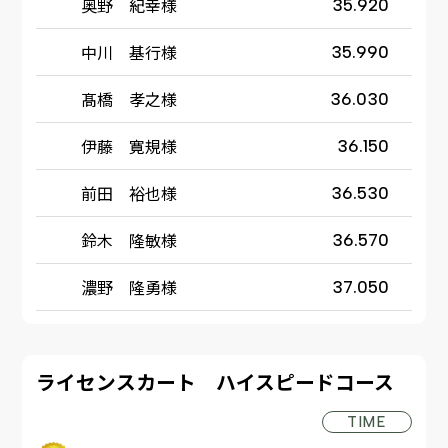
奥野 紀幸様
35.920
中川 基行様
35.990
髙橋 孝之様
36.030
伊藤 寛規様
36.150
前田 裕也様
36.530
鈴木 隆敏様
36.570
濃野 隆勇様
37.050
ライセンスカート ハイスピードコース
TIME