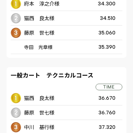
府本 淳之介様
34.300
猫西 良太様
34.510
藤原 世七様
35.060
寺田 光章様
35.390
一般カート テクニカルコース
TIME
猫西 良太様
36.670
藤原 世七様
36.760
中川 基行様
37.320