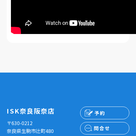
ISK奈良阪奈店
予約
〒630-0212
問合せ
奈良県生駒市辻町480