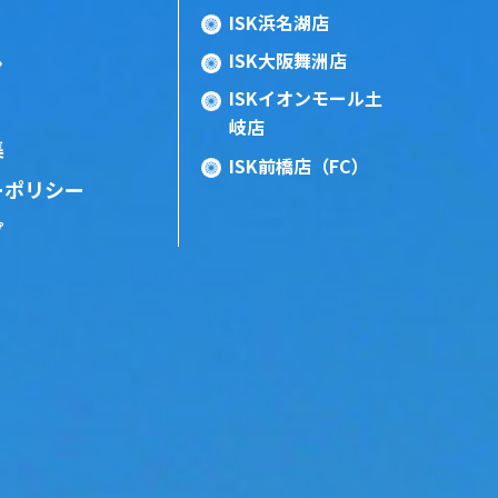
ISK浜名湖店
ISK大阪舞洲店
ン
ISKイオンモール土
岐店
集
ISK前橋店（FC）
ーポリシー
プ