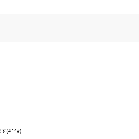
#^^#)