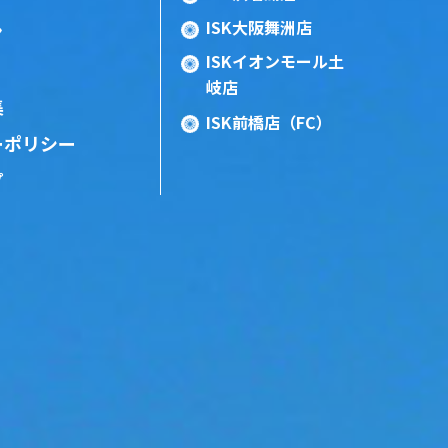
ISK大阪舞洲店
ン
ISKイオンモール土
岐店
集
ISK前橋店（FC）
ーポリシー
プ