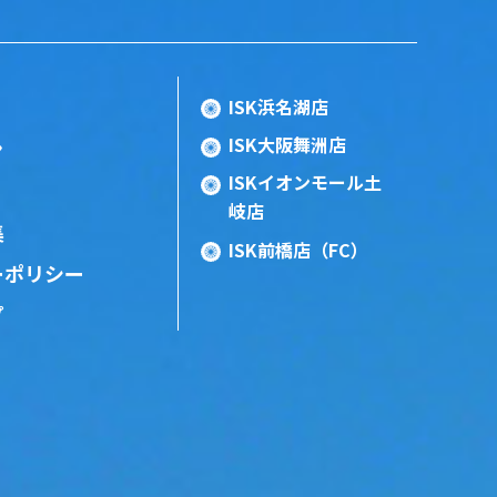
ISK浜名湖店
ISK大阪舞洲店
ン
ISKイオンモール土
岐店
集
ISK前橋店（FC）
ーポリシー
プ